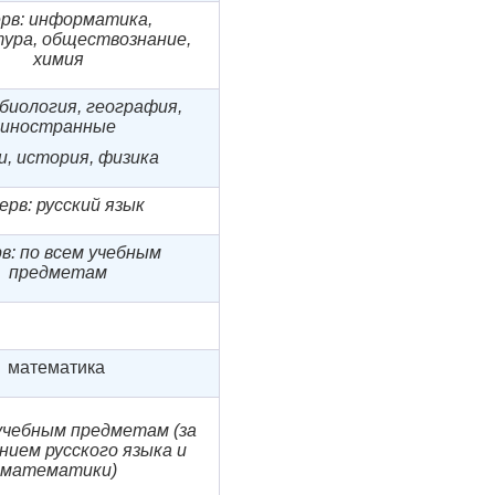
ерв: информатика,
ура,
обществознание,
химия
 биология, география,
иностранные
и, история, физика
ерв: русский язык
в: по всем учебным
предметам
математика
 учебным предметам
(за
нием русского языка и
математики)