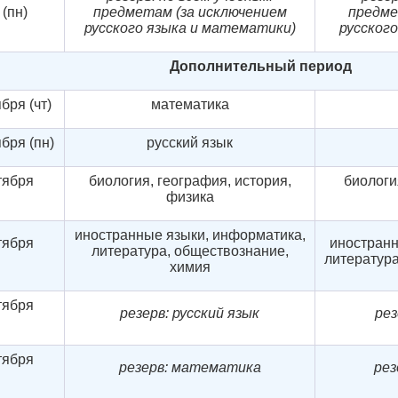
 (пн)
предметам (за исключением
предме
русского языка и математики)
русског
Дополнительный
период
бря (чт)
математика
ября (пн)
русский язык
тября
биология, география, история,
биологи
физика
иностранные языки, информатика,
тября
иностранн
литература, обществознание,
литература
химия
тября
резерв: русский язык
рез
тября
резерв: математика
рез