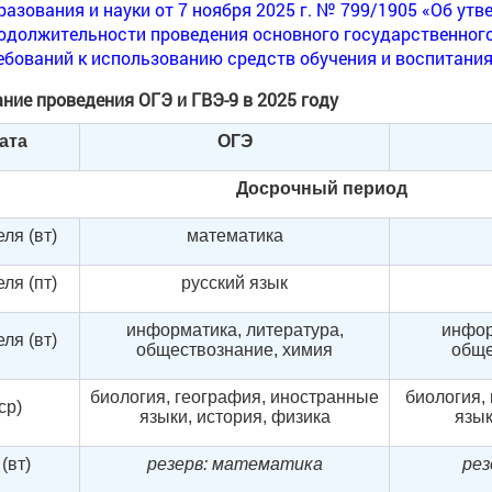
разования и науки от 7 ноября 2025 г. № 799/1905 «Об ут
одолжительности проведения основного государственного
ебований к использованию средств обучения и воспитания 
ние проведения ОГЭ и ГВЭ-9 в 2025 году
ата
ОГЭ
Досрочный период
ля (вт)
математика
ля (пт)
русский язык
информатика, литература,
инфор
ля (вт)
обществознание, химия
обще
биология, география, иностранные
биология,
ср)
языки, история, физика
язык
(вт)
резерв: математика
рез