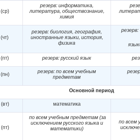
резерв: информатика,
рез
(ср)
литература,
обществознание,
литерат
химия
резерв:
резерв: биология, география,
(чт)
иностранные
языки, история,
физика
язык
(пт)
резерв: русский язык
рез
резерв: по всем учебным
резер
(пн)
предметам
Основной
период
(вт)
математика
по всем учебным предметам
(за
по всем
исключением русского языка и
(пт)
исключе
математики)